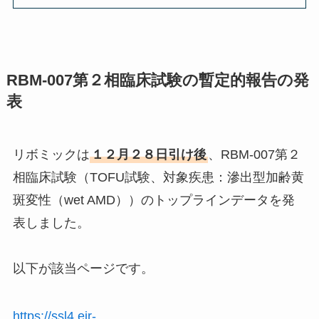
RBM-007第２相臨床試験の暫定的報告の発
表
リボミックは
１２月２８日引け後
、RBM-007第２
相臨床試験（TOFU試験、対象疾患：滲出型加齢黄
斑変性（wet AMD））のトップラインデータを発
表しました。
以下が該当ページです。
https://ssl4.eir-