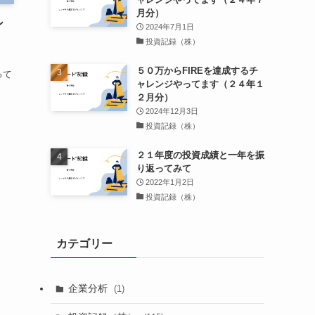
月分）
ン
2024年7月1日
投資記録（株）
５０万からFIREを達成するチ
って
ャレンジやってます（２４年１
２月分）
2024年12月3日
投資記録（株）
２１年度の投資成績と一年を振
り返ってみて
2022年1月2日
投資記録（株）
カテゴリー
企業分析
(1)