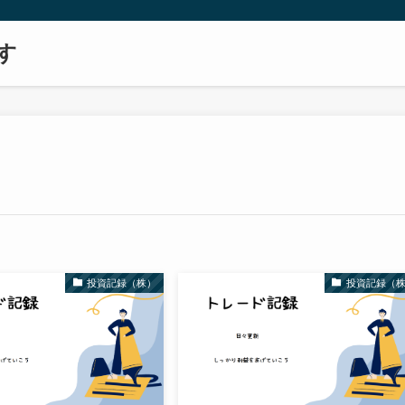
す
投資記録（株）
投資記録（