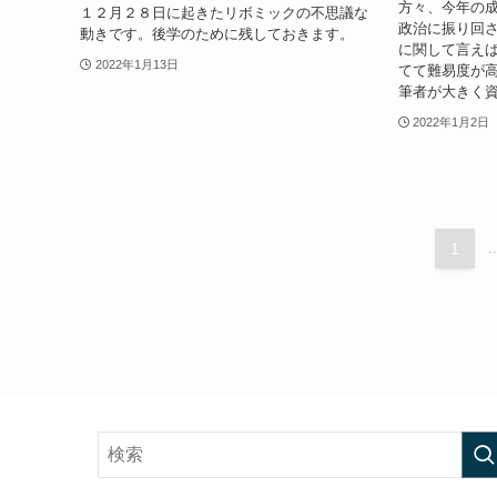
方々、今年の
１２月２８日に起きたリボミックの不思議な
政治に振り回
動きです。後学のために残しておきます。
に関して言え
2022年1月13日
てて難易度が
筆者が大きく資
2022年1月2日
1
..