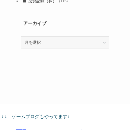
投資記録（株）
(115)
アーカイブ
ア
ー
カ
イ
ブ
↓ ↓ ↓ ゲームブログもやってます♪