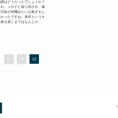
成績はどうだったでしょうか？
され、コロナに振り回され、株
ば日経が投機みたいな動きをし
高かったですね。来年というか
産を築くまではなんとか...
.
10
11
12