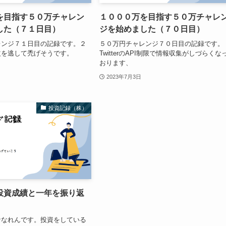
を目指す５０万チャレン
１０００万を目指す５０万チャレ
した（７１日目）
ジを始めました（７０日目）
レンジ７１日目の記録です。２
５０万円チャレンジ７０日目の記録です。
益を逃して禿げそうです。
TwitterのAPI制限で情報収集がしづらくな
おります、
2023年7月3日
投資記録（株）
投資成績と一年を振り返
ななれんです。投資をしている