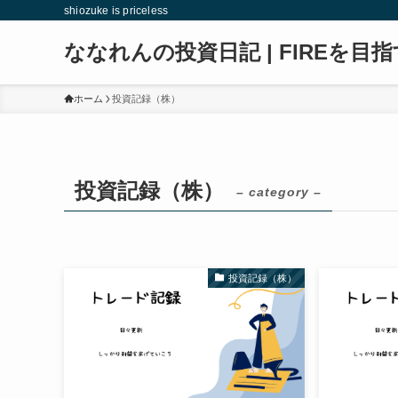
shiozuke is priceless
ななれんの投資日記 | FIREを目指
ホーム
投資記録（株）
投資記録（株）
– category –
投資記録（株）